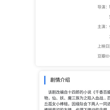
导演：
主演：
上映日
豆瓣I
剧情介绍
该剧改编自十四郎的小说《千香百媚
物，仙、妖、魔三族为之陷入血战...
丘孤女小棒槌，因缘际会下两人一同
棒槌最初的友情，也埋下情动的念想