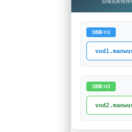
旧域名即将停
【线路 01】
vod1.maowu
【线路 02】
vod2.maowu