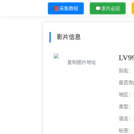
📕采集教程
🗨求片必应
影片信息
LV
复制图片地址
别名：
是否完
地区：
类型：
语言：
标签：