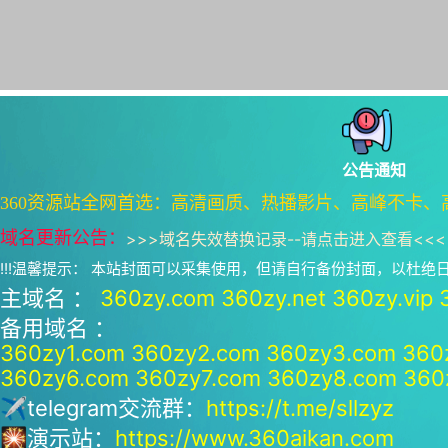
公告通知
360资源站全网首选：高清画质、热播影片、高峰不卡、
域名更新公告：
>>>
域名失效替换记录--请点击进入查看
<<<
!!!温馨提示： 本站封面可以采集使用，但请自行备份封面，以杜
主域名 ：
360zy.com
360zy.net
360zy.vip
备用域名 ：
360zy1.com
360zy2.com
360zy3.com
360
360zy6.com
360zy7.com
360zy8.com
360
✈telegram交流群：
https://t.me/sllzyz
🎇演示站：
https://www.360aikan.com