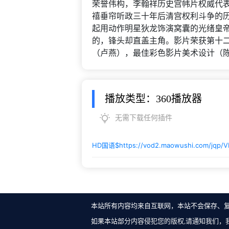
荣誉伟构，李翰祥历史宫帏片权威代
禧垂帘听政三十年后清宫权利斗争的
起用动作明星狄龙饰演窝囊的光绪皇
的，锋头却直盖主角。影片荣获第十二
（卢燕），最佳彩色影片美术设计（陈景森
播放类型：360播放器
无需下载任何插件
HD国语$
https://vod2.maowushi.com/jqp/
本站所有内容均来自互联网，本站不会保存、
如果本站部分内容侵犯您的版权,请通知我们，