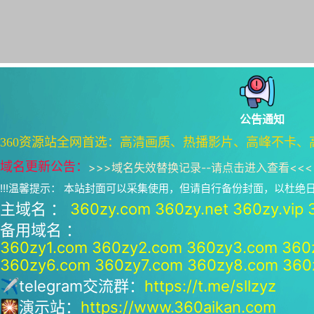
公告通知
360资源站全网首选：高清画质、热播影片、高峰不卡、
域名更新公告：
>>>
域名失效替换记录--请点击进入查看
<<<
!!!温馨提示： 本站封面可以采集使用，但请自行备份封面，以杜
主域名 ：
360zy.com
360zy.net
360zy.vip
备用域名 ：
360zy1.com
360zy2.com
360zy3.com
360
360zy6.com
360zy7.com
360zy8.com
360
✈telegram交流群：
https://t.me/sllzyz
🎇演示站：
https://www.360aikan.com