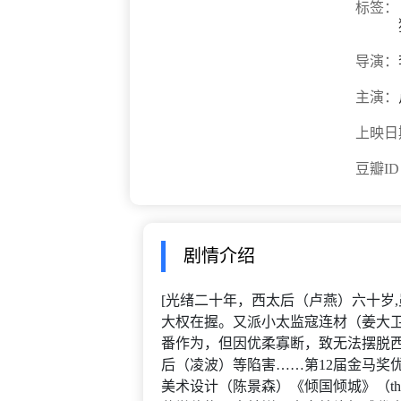
标签：
导演：
主演：
上映日
豆瓣I
剧情介绍
[光绪二十年，西太后（卢燕）六十岁
大权在握。又派小太监寇连材（姜大
番作为，但因优柔寡断，致无法摆脱
后（凌波）等陷害……第12届金马奖
美术设计（陈景森）《倾国倾城》（theem