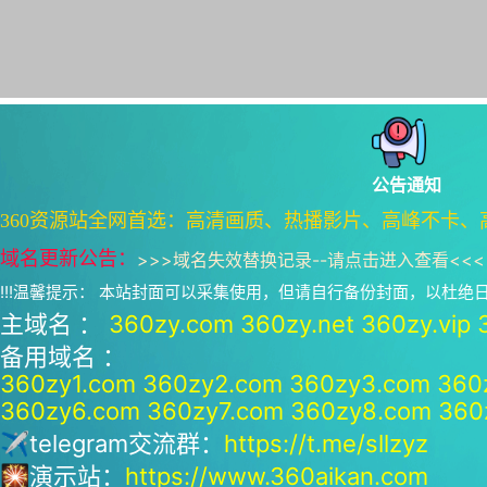
公告通知
360资源站全网首选：高清画质、热播影片、高峰不卡、
域名更新公告：
>>>
域名失效替换记录--请点击进入查看
<<<
!!!温馨提示： 本站封面可以采集使用，但请自行备份封面，以杜
主域名 ：
360zy.com
360zy.net
360zy.vip
备用域名 ：
360zy1.com
360zy2.com
360zy3.com
360
360zy6.com
360zy7.com
360zy8.com
360
✈telegram交流群：
https://t.me/sllzyz
🎇演示站：
https://www.360aikan.com