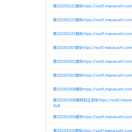
第20250222期$
https://vod1.maowushi.c
第20250223期$
https://vod1.maowushi.c
第20250225期$
https://vod1.maowushi.co
第20250301期$
https://vod1.maowushi.co
第20250302期$
https://vod1.maowushi.c
第20250303期$
https://vod1.maowushi.c
第20250308期$
https://vod1.maowushi.c
第20250308期特别企划$
https://vod1.mao
3u8
第20250309期$
https://vod1.maowushi.c
第20250310期$
https://vod1.maowushi.co