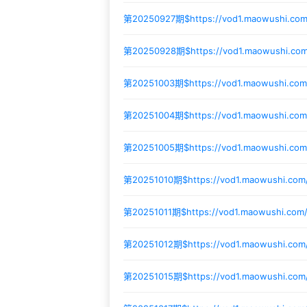
第20250927期$
https://vod1.maowushi.c
第20250928期$
https://vod1.maowushi.
第20251003期$
https://vod1.maowushi.co
第20251004期$
https://vod1.maowushi.co
第20251005期$
https://vod1.maowushi.c
第20251010期$
https://vod1.maowushi.co
第20251011期$
https://vod1.maowushi.com
第20251012期$
https://vod1.maowushi.co
第20251015期$
https://vod1.maowushi.co