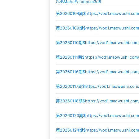
GzBMaAcE/index.m3u8
第20260104期$
https://vod1.maowushi.c
第20260109期$
https://vod1.maowushi.co
第20260110期$
https://vod1.maowushi.co
第20260111期$
https://vod1.maowushi.com
第20260116期$
https://vod1.maowushi.co
第20260117期$
https://vod1.maowushi.co
第20260118期$
https://vod1.maowushi.co
第20260123期$
https://vod1.maowushi.co
第20260124期$
https://vod1.maowushi.c