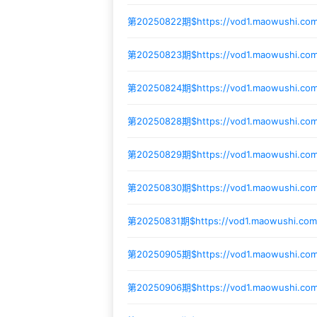
第20250822期$
https://vod1.maowushi.co
第20250823期$
https://vod1.maowushi.co
第20250824期$
https://vod1.maowushi.co
第20250828期$
https://vod1.maowushi.co
第20250829期$
https://vod1.maowushi.c
第20250830期$
https://vod1.maowushi.c
第20250831期$
https://vod1.maowushi.co
第20250905期$
https://vod1.maowushi.c
第20250906期$
https://vod1.maowushi.c