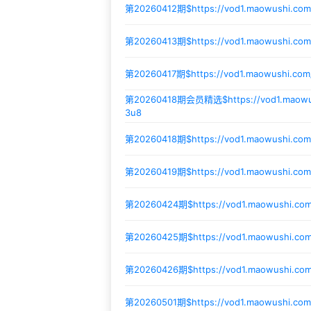
第20260412期$
https://vod1.maowushi.co
第20260413期$
https://vod1.maowushi.co
第20260417期$
https://vod1.maowushi.co
第20260418期会员精选$
https://vod1.mao
3u8
第20260418期$
https://vod1.maowushi.co
第20260419期$
https://vod1.maowushi.co
第20260424期$
https://vod1.maowushi.co
第20260425期$
https://vod1.maowushi.c
第20260426期$
https://vod1.maowushi.c
第20260501期$
https://vod1.maowushi.co