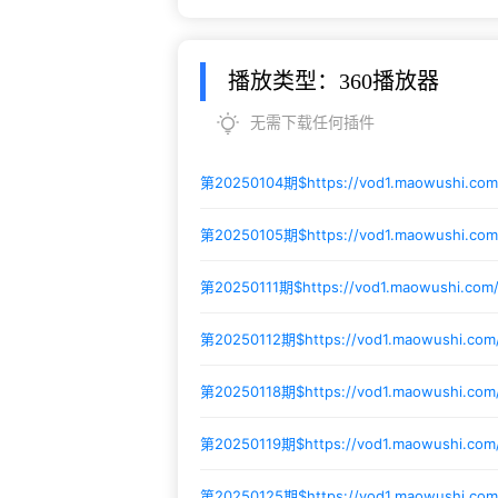
播放类型：360播放器
无需下载任何插件
第20250104期$
https://vod1.maowushi.co
第20250105期$
https://vod1.maowushi.c
第20250111期$
https://vod1.maowushi.co
第20250112期$
https://vod1.maowushi.co
第20250118期$
https://vod1.maowushi.c
第20250119期$
https://vod1.maowushi.com
第20250125期$
https://vod1.maowushi.co