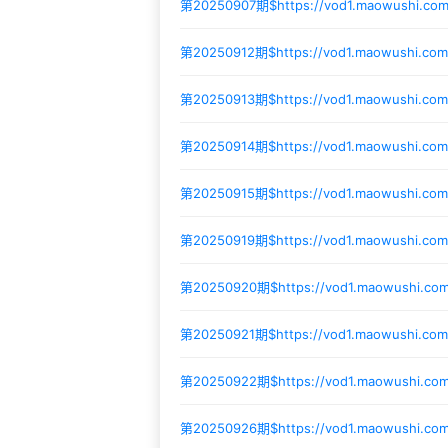
第20250907期$
https://vod1.maowushi.co
第20250912期$
https://vod1.maowushi.co
第20250913期$
https://vod1.maowushi.co
第20250914期$
https://vod1.maowushi.c
第20250915期$
https://vod1.maowushi.co
第20250919期$
https://vod1.maowushi.co
第20250920期$
https://vod1.maowushi.co
第20250921期$
https://vod1.maowushi.co
第20250922期$
https://vod1.maowushi.co
第20250926期$
https://vod1.maowushi.c