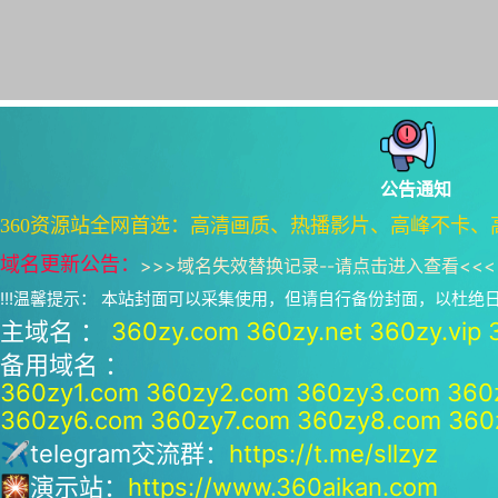
公告通知
360资源站全网首选：高清画质、热播影片、高峰不卡、
域名更新公告：
>>>
域名失效替换记录--请点击进入查看
<<<
!!!温馨提示： 本站封面可以采集使用，但请自行备份封面，以杜
主域名 ：
360zy.com
360zy.net
360zy.vip
备用域名 ：
360zy1.com
360zy2.com
360zy3.com
360
360zy6.com
360zy7.com
360zy8.com
360
✈telegram交流群：
https://t.me/sllzyz
🎇演示站：
https://www.360aikan.com