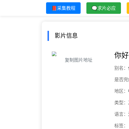
📕采集教程
🗨求片必应
影片信息
你好
复制图片地址
别名：
是否完
地区：
类型：
语言：
标签：