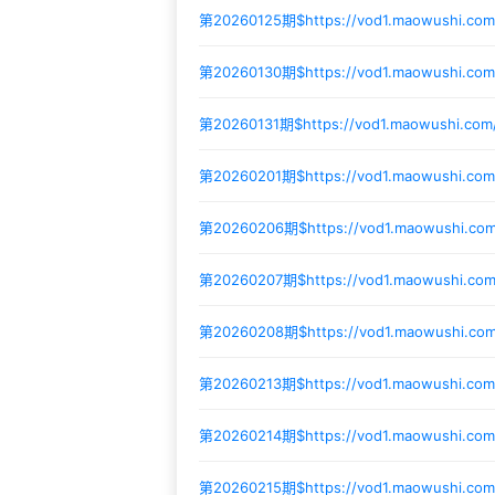
第20260125期$
https://vod1.maowushi.co
第20260130期$
https://vod1.maowushi.c
第20260131期$
https://vod1.maowushi.co
第20260201期$
https://vod1.maowushi.co
第20260206期$
https://vod1.maowushi.c
第20260207期$
https://vod1.maowushi.c
第20260208期$
https://vod1.maowushi.c
第20260213期$
https://vod1.maowushi.co
第20260214期$
https://vod1.maowushi.c
第20260215期$
https://vod1.maowushi.c