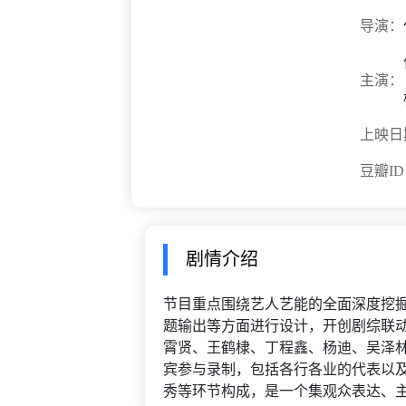
导演：
主演：
上映日
豆瓣I
剧情介绍
节目重点围绕艺人艺能的全面深度挖
题输出等方面进行设计，开创剧综联
霄贤、王鹤棣、丁程鑫、杨迪、吴泽
宾参与录制，包括各行各业的代表以
秀等环节构成，是一个集观众表达、