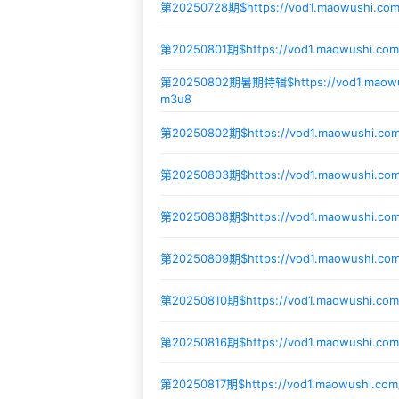
第20250728期$
https://vod1.maowushi.co
第20250801期$
https://vod1.maowushi.co
第20250802期暑期特辑$
https://vod1.mao
m3u8
第20250802期$
https://vod1.maowushi.c
第20250803期$
https://vod1.maowushi.c
第20250808期$
https://vod1.maowushi.c
第20250809期$
https://vod1.maowushi.c
第20250810期$
https://vod1.maowushi.c
第20250816期$
https://vod1.maowushi.co
第20250817期$
https://vod1.maowushi.co