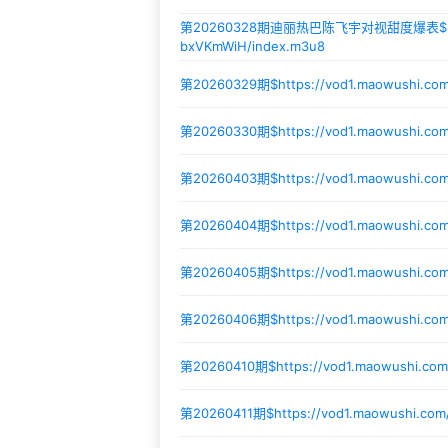
第20260328期迪丽热巴陈飞宇对视甜度爆表$
bxVKmWiH/index.m3u8
第20260329期$
https://vod1.maowushi.c
第20260330期$
https://vod1.maowushi.c
第20260403期$
https://vod1.maowushi.c
第20260404期$
https://vod1.maowushi.c
第20260405期$
https://vod1.maowushi.c
第20260406期$
https://vod1.maowushi.co
第20260410期$
https://vod1.maowushi.co
第20260411期$
https://vod1.maowushi.com