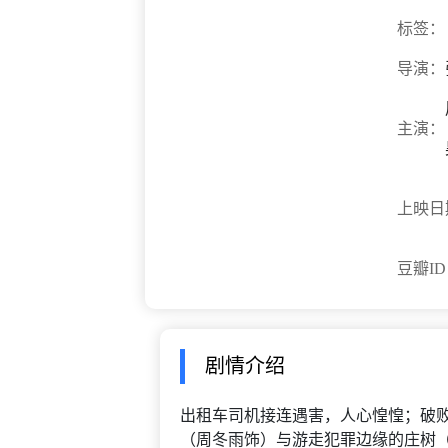
标签：
导演：
主演：
上映日
豆瓣I
剧情介绍
出租车司机接连遇害，人心惶惶；破
（周冬雨饰）与游走犯罪边缘的庄树（