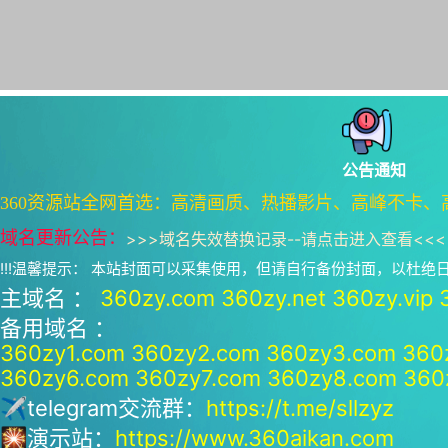
公告通知
360资源站全网首选：高清画质、热播影片、高峰不卡、
域名更新公告：
>>>
域名失效替换记录--请点击进入查看
<<<
!!!温馨提示： 本站封面可以采集使用，但请自行备份封面，以杜
主域名 ：
360zy.com
360zy.net
360zy.vip
备用域名 ：
360zy1.com
360zy2.com
360zy3.com
360
360zy6.com
360zy7.com
360zy8.com
360
✈telegram交流群：
https://t.me/sllzyz
🎇演示站：
https://www.360aikan.com