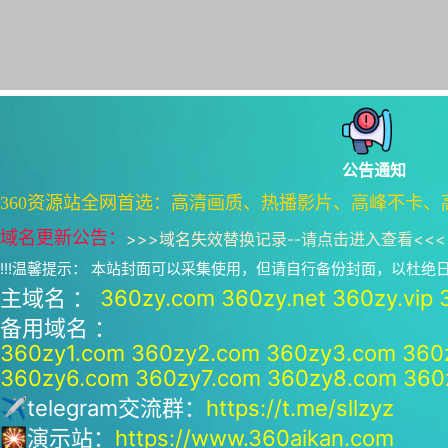
公告通知
360资源站全网首选：高清画质、热播影片、高峰不卡、
域名更新公告：
>>>
域名失效替换记录--请点击进入查看
<<<
!!!温馨提示： 本站封面可以采集使用，但请自行备份封面，以杜
主域名 ：
360zy.com
360zy.net
360zy.vip
备用域名 ：
360zy1.com
360zy2.com
360zy3.com
360
360zy6.com
360zy7.com
360zy8.com
360
✈telegram交流群：
https://t.me/sllzyz
🎇演示站：
https://www.360aikan.com