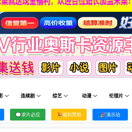
影
连续剧
综艺
动漫
伦理片
🗨求片必应
🎉福利赞助
🎉演示站