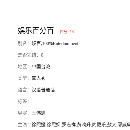
娱乐百分百
评分: 7.9
别名：
娛百,100%Entertainment
是否完结：
0
地区：
中国台湾
类型：
真人秀
语言：
汉语普通话
标签：
导演：
王伟忠
主演：
徐熙媛,徐熙娣,罗志祥,黄鸿升,简恺乐,敖犬,廖威