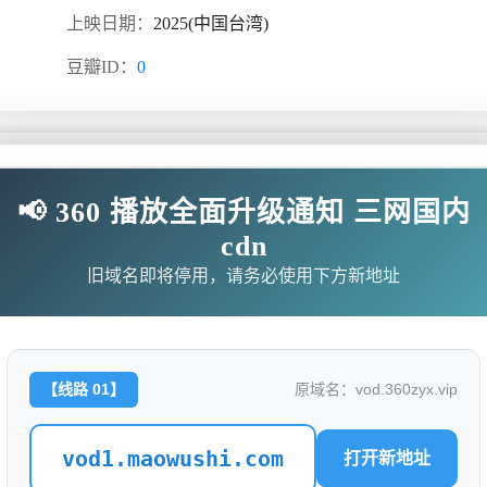
上映日期：
2025(中国台湾)
豆瓣ID：
0
📢 360 播放全面升级通知 三网国内
闻节目，每天报道最新的娱乐新闻，节目还会请嘉宾现场访谈！
cdn
，邀请艺人完成从未尝试过的事情。
旧域名即将停用，请务必使用下方新地址
无需下载任何插件
【线路 01】
原域名：vod.360zyx.vip
0250626/FSAGTbVr/index.m3u8
vod1.maowushi.com
打开新地址
0250626/7nQVCoKC/index.m3u8