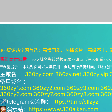
360资源站全网首选：高清画质、热播影片、高峰不卡、
域名更新公告：
>>>
域名失效替换记录--请点击进入查看
<<<
!!!温馨提示： 本站封面可以采集使用，但请自行备份封面，以杜
主域名 ：
360zy.com
360zy.net
360zy.vip
备用域名 ：
360zy1.com
360zy2.com
360zy3.com
360
360zy6.com
360zy7.com
360zy8.com
360
✈telegram交流群：
https://t.me/sllzyz
🎇演示站：
https://www.360aikan.com