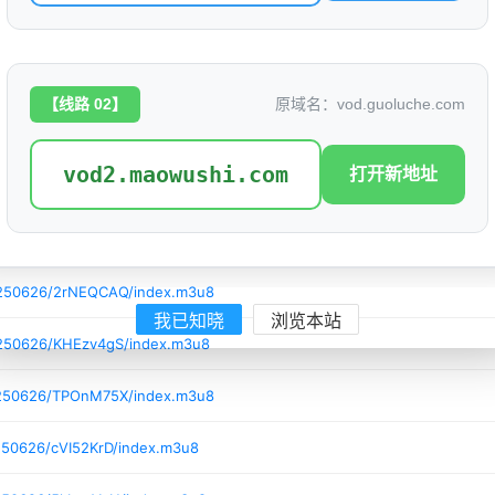
250626/XoYzk4oP/index.m3u8
250626/Zap91qX9/index.m3u8
【线路 02】
原域名：vod.guoluche.com
250626/9vcjBSqI/index.m3u8
vod2.maowushi.com
打开新地址
250626/Ylqx3Je2/index.m3u8
0250626/BWGg3byH/index.m3u8
0250626/2rNEQCAQ/index.m3u8
我已知晓
浏览本站
0250626/KHEzv4gS/index.m3u8
0250626/TPOnM75X/index.m3u8
250626/cVI52KrD/index.m3u8