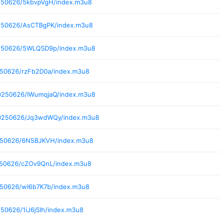
0250626/5kbvpVgH/index.m3u8
0250626/AsCTBgPK/index.m3u8
0250626/5WLQSD9p/index.m3u8
250626/rzFb2D0a/index.m3u8
20250626/IWumqjaQ/index.m3u8
20250626/Jq3wdWQy/index.m3u8
0250626/6N5BJKVH/index.m3u8
250626/cZOv9QnL/index.m3u8
250626/wI6b7K7b/index.m3u8
50626/1iJ6jSIh/index.m3u8