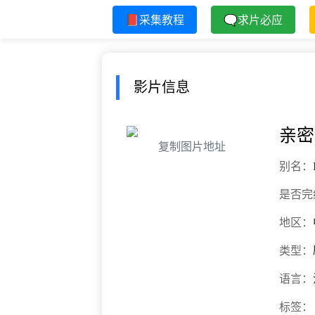
📕采集教程
🗨求片必应
影片信息
亲密
复制图片地址
别名：
是否完
地区：
类型：
语言：
标签：