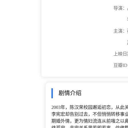
导演：
主演：
上映日
豆瓣I
剧情介绍
2003年，陈汉荣校园邂逅初恋，从
李宪宏却告别过去，不但悄悄转移事业
期婚外情，更为情妇流连从前嗤之以
终孤寂，亲密关系里若即若离，仿佛整