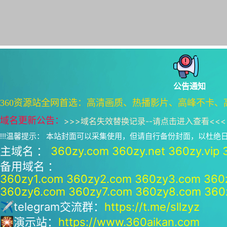
公告通知
360资源站全网首选：高清画质、热播影片、高峰不卡、
域名更新公告：
>>>
域名失效替换记录--请点击进入查看
<<<
!!!温馨提示： 本站封面可以采集使用，但请自行备份封面，以杜
主域名 ：
360zy.com
360zy.net
360zy.vip
备用域名 ：
360zy1.com
360zy2.com
360zy3.com
360
360zy6.com
360zy7.com
360zy8.com
360
✈telegram交流群：
https://t.me/sllzyz
🎇演示站：
https://www.360aikan.com