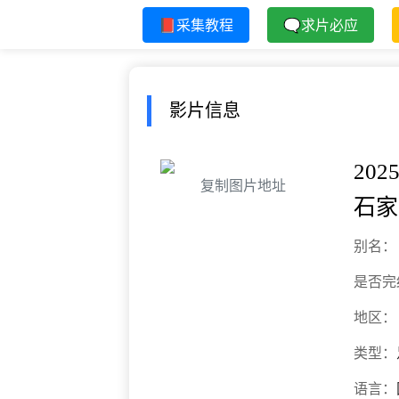
📕采集教程
🗨求片必应
影片信息
202
复制图片地址
石家
别名：
是否完
地区：
类型：
语言：