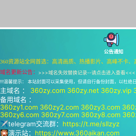
公告通知
360资源站全网首选：高清画质、热播影片、高峰不卡、
域名更新公告：
>>>
域名失效替换记录--请点击进入查看
<<<
!!!温馨提示： 本站封面可以采集使用，但请自行备份封面，以杜
主域名 ：
360zy.com
360zy.net
360zy.vip
备用域名 ：
360zy1.com
360zy2.com
360zy3.com
360
360zy6.com
360zy7.com
360zy8.com
360
✈telegram交流群：
https://t.me/sllzyz
🎇演示站：
https://www.360aikan.com