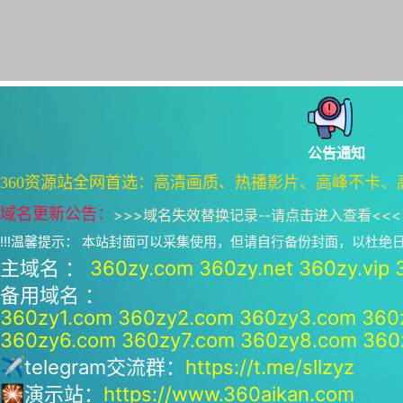
公告通知
360资源站全网首选：高清画质、热播影片、高峰不卡、
域名更新公告：
>>>
域名失效替换记录--请点击进入查看
<<<
!!!温馨提示： 本站封面可以采集使用，但请自行备份封面，以杜
主域名 ：
360zy.com
360zy.net
360zy.vip
备用域名 ：
360zy1.com
360zy2.com
360zy3.com
360
360zy6.com
360zy7.com
360zy8.com
360
✈telegram交流群：
https://t.me/sllzyz
🎇演示站：
https://www.360aikan.com