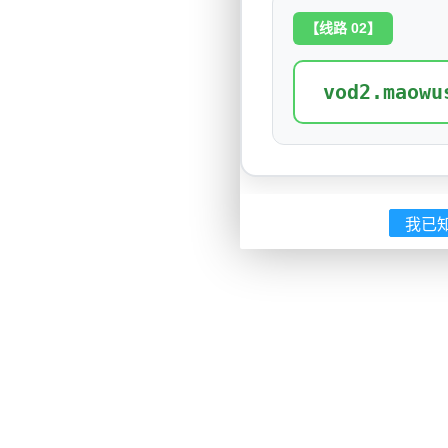
【线路 02】
vod2.maowu
我已