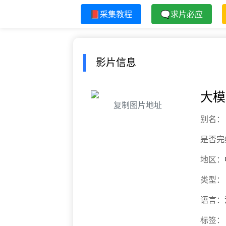
📕采集教程
🗨求片必应
影片信息
大模
复制图片地址
别名：
是否完
地区：
类型：
语言：
标签：