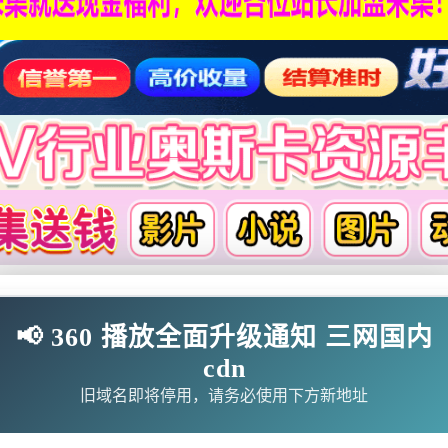
影
连续剧
综艺
动漫
伦理片
📢 360 播放全面升级通知 三网国内
cdn
🗨求片必应
🎉福利赞助
🎉演示站
旧域名即将停用，请务必使用下方新地址