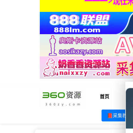
首页
电
📕采集教程