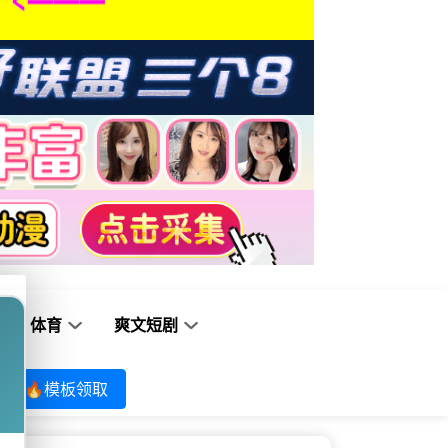
体育
爽文短剧
🔥模板领取