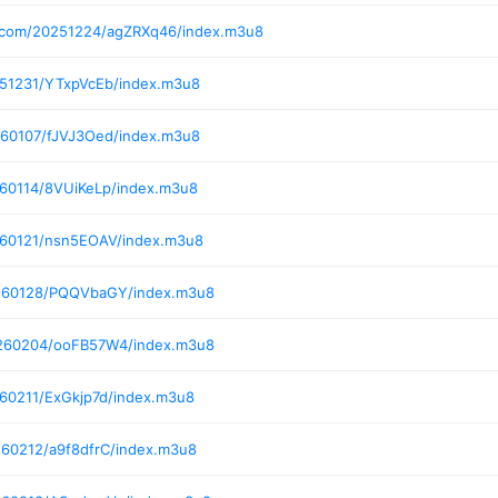
i.com/20251224/agZRXq46/index.m3u8
251231/YTxpVcEb/index.m3u8
260107/fJVJ3Oed/index.m3u8
260114/8VUiKeLp/index.m3u8
260121/nsn5EOAV/index.m3u8
0260128/PQQVbaGY/index.m3u8
0260204/ooFB57W4/index.m3u8
260211/ExGkjp7d/index.m3u8
260212/a9f8dfrC/index.m3u8