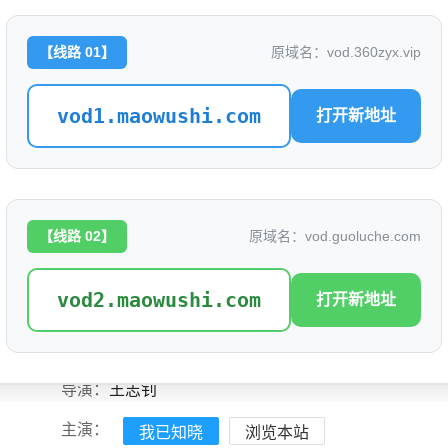
【线路 01】
原域名：vod.360zyx.vip
欢迎来到蘑菇屋第二季
评分: 4.0
vod1.maowushi.com
打开新地址
别名：
欢迎来到蘑菇屋第二季
是否完结：
0
地区：
中国大陆
【线路 02】
原域名：vod.guoluche.com
类型：
真人秀
vod2.maowushi.com
打开新地址
语言：
汉语普通话
标签：
导演：
王志钊
主演：
我已知晓
浏览本站