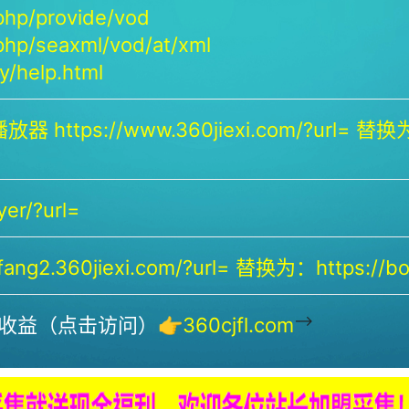
php/provide/vod
php/seaxml/vod/at/xml
/help.html
放器 https://www.360jiexi.com/?url= 替换为：
yer/?url=
ng2.360jiexi.com/?url= 替换为：https://bof
-->
收益（点击访问）👉
360cjfl.com