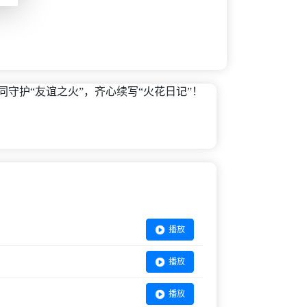
守护“友谊之火”，齐心续写“火花日记”！
播放
播放
播放