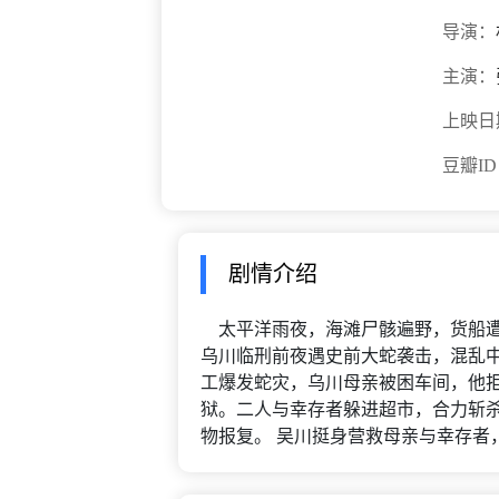
导演：
主演：
上映日
豆瓣I
剧情介绍
太平洋雨夜，海滩尸骸遍野，货船遭
乌川临刑前夜遇史前大蛇袭击，混乱中
工爆发蛇灾，乌川母亲被困车间，他
狱。二人与幸存者躲进超市，合力斩
物报复。 吴川挺身营救母亲与幸存者