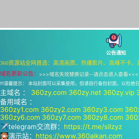
公告通知
360资源站全网首选：高清画质、热播影片、高峰不卡、
域名更新公告：
>>>
域名失效替换记录--请点击进入查看
<<<
!!!温馨提示： 本站封面可以采集使用，但请自行备份封面，以杜
主域名 ：
360zy.com
360zy.net
360zy.vip
备用域名 ：
360zy1.com
360zy2.com
360zy3.com
360
360zy6.com
360zy7.com
360zy8.com
360
✈telegram交流群：
https://t.me/sllzyz
🎇演示站：
https://www.360aikan.com