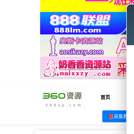
首页
电
📕采集教程