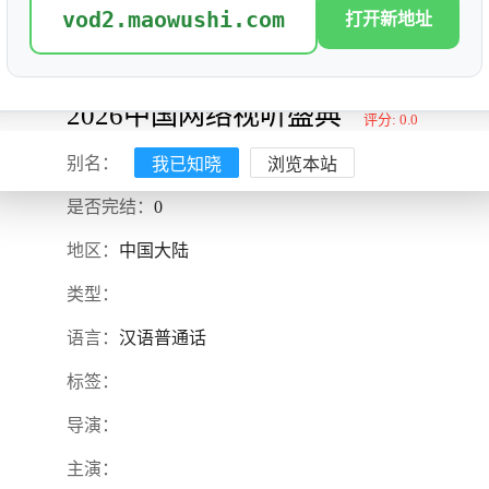
vod2.maowushi.com
打开新地址
2026中国网络视听盛典
评分: 0.0
我已知晓
浏览本站
别名：
是否完结：
0
地区：
中国大陆
类型：
语言：
汉语普通话
标签：
导演：
主演：