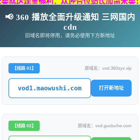
📢 360 播放全面升级通知 三网国内
cdn
旧域名即将停用，请务必使用下方新地址
【线路 01】
原域名：vod.360zyx.vip
vod1.maowushi.com
打开新地址
影
连续剧
综艺
动漫
伦理片
🗨求片必应
🎉福利赞助
🎉演示站
【线路 02】
原域名：vod.guoluche.com