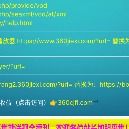
php/provide/vod
php/seaxml/vod/at/xml
/help.html
放器 https://www.360jiexi.com/?url= 替换为：
yer/?url=
ng2.360jiexi.com/?url= 替换为：https://bof
-->
收益（点击访问）👉
360cjfl.com