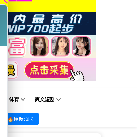
体育
爽文短剧
🔥模板领取