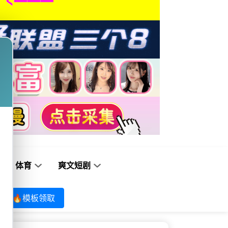
体育
爽文短剧
🔥模板领取