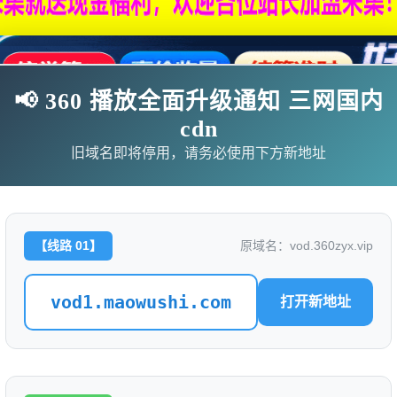
📢 360 播放全面升级通知 三网国内
cdn
旧域名即将停用，请务必使用下方新地址
【线路 01】
原域名：vod.360zyx.vip
影
连续剧
综艺
动漫
伦理片
vod1.maowushi.com
打开新地址
🗨求片必应
🎉福利赞助
🎉演示站