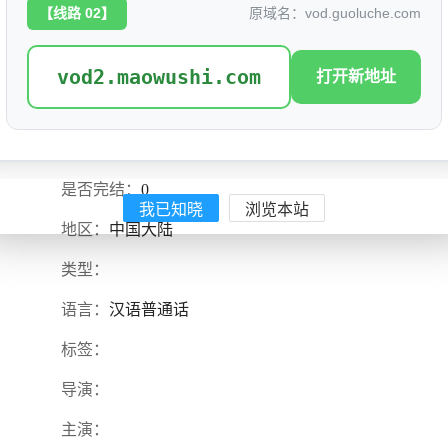
【线路 02】
原域名：vod.guoluche.com
vod2.maowushi.com
打开新地址
东方卫视春节晚会2026
评分: 0.0
别名：
是否完结：
0
我已知晓
浏览本站
地区：
中国大陆
类型：
语言：
汉语普通话
标签：
导演：
主演：