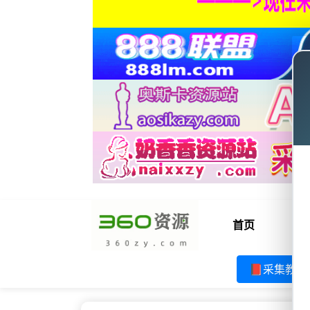
首页
电
📕采集教程