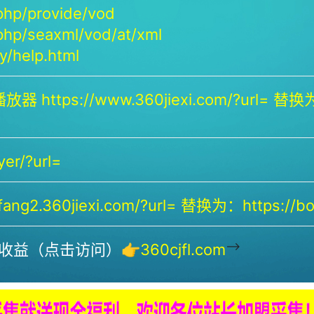
php/provide/vod
php/seaxml/vod/at/xml
/help.html
放器 https://www.360jiexi.com/?url= 替换为：
yer/?url=
ng2.360jiexi.com/?url= 替换为：https://bof
-->
收益（点击访问）👉
360cjfl.com