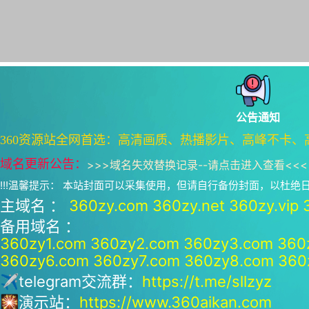
公告通知
360资源站全网首选：高清画质、热播影片、高峰不卡、
域名更新公告：
>>>
域名失效替换记录--请点击进入查看
<<<
!!!温馨提示： 本站封面可以采集使用，但请自行备份封面，以杜
主域名 ：
360zy.com
360zy.net
360zy.vip
备用域名 ：
360zy1.com
360zy2.com
360zy3.com
360
360zy6.com
360zy7.com
360zy8.com
360
✈telegram交流群：
https://t.me/sllzyz
🎇演示站：
https://www.360aikan.com