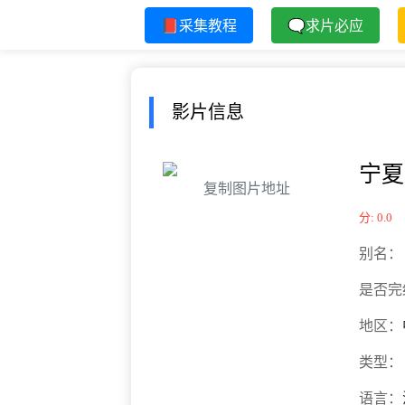
📕采集教程
🗨求片必应
影片信息
宁夏
复制图片地址
分: 0.0
别名：
是否完
地区：
类型：
语言：