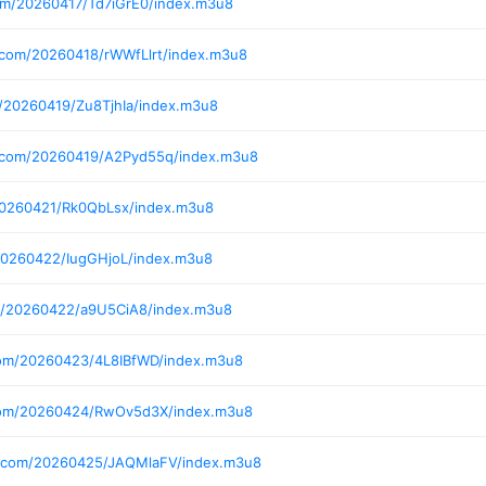
om/20260417/Td7iGrE0/index.m3u8
.com/20260418/rWWfLlrt/index.m3u8
/20260419/Zu8TjhIa/index.m3u8
i.com/20260419/A2Pyd55q/index.m3u8
20260421/Rk0QbLsx/index.m3u8
20260422/IugGHjoL/index.m3u8
m/20260422/a9U5CiA8/index.m3u8
com/20260423/4L8IBfWD/index.m3u8
.com/20260424/RwOv5d3X/index.m3u8
i.com/20260425/JAQMlaFV/index.m3u8