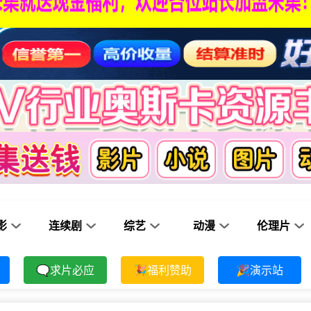
影
连续剧
综艺
动漫
伦理片
🗨求片必应
🎉福利赞助
🎉演示站