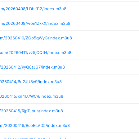
om/20260408/LDbIfI12/index.m3u8
com/20260409/won1ZkkX/index.m3u8
com/20260410/ZGb5qWyG/index.m3u8
.com/20260411/vz5jOQtH/index.m3u8
m/20260412/KyQ8tJG7/index.m3u8
20260414/Bd2JU8v9/index.m3u8
/20260415/xn4U7WCR/index.m3u8
m/20260415/RjpTJpus/index.m3u8
com/20260416/BcoEcVD5/index.m3u8