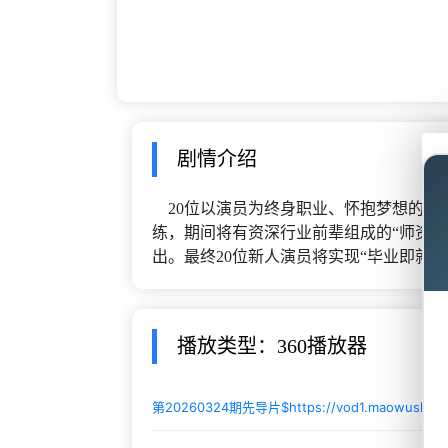
剧情介绍
20位以演员为终身职业、怀抱梦想的青年
练，期间将有资深行业前辈组成的“师资
出。最终20位新人演员将实现“毕业即就
播放类型：360播放器
第20260324期先导片$
https://vod1.maowushi.