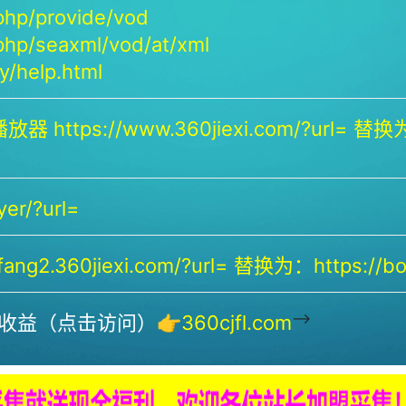
php/provide/vod
php/seaxml/vod/at/xml
/help.html
放器 https://www.360jiexi.com/?url= 替换为：
yer/?url=
ng2.360jiexi.com/?url= 替换为：https://bof
-->
收益（点击访问）👉
360cjfl.com