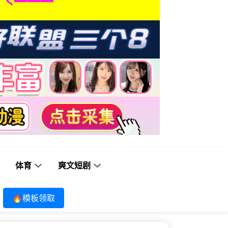
体育
爽文短剧
🔥模板领取