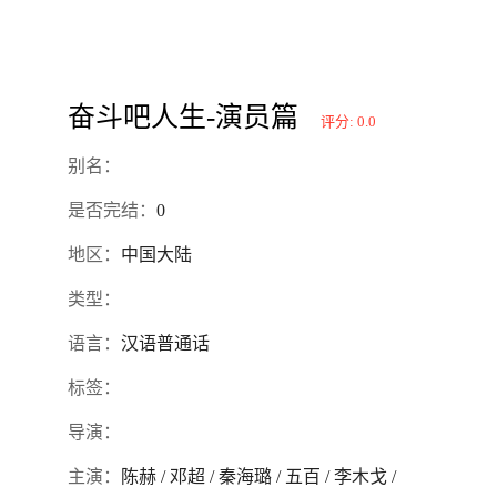
奋斗吧人生-演员篇
评分: 0.0
别名：
是否完结：
0
地区：
中国大陆
类型：
语言：
汉语普通话
标签：
导演：
主演：
陈赫 / 邓超 / 秦海璐 / 五百 / 李木戈 /