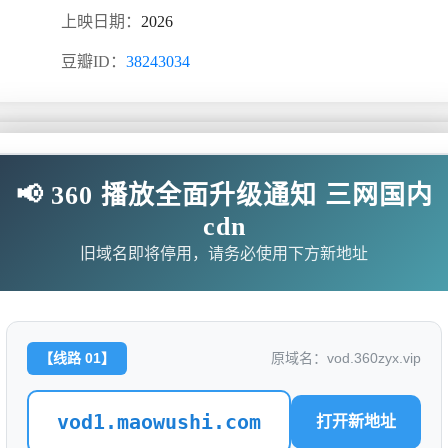
上映日期：
2026
豆瓣ID：
38243034
📢 360 播放全面升级通知 三网国内
新人演员，将以学员身份进入到一所与众不同的 “演员学院”，
cdn
队伍”，进行全方位表演实训指导。学员们也将真实体验影视拍摄
旧域名即将停用，请务必使用下方新地址
业”，完成新人到职业演员的蜕变，向梦想之路继续迈进！
无需下载任何插件
【线路 01】
原域名：vod.360zyx.vip
com/20260331/BtjsZbCC/index.m3u8
vod1.maowushi.com
打开新地址