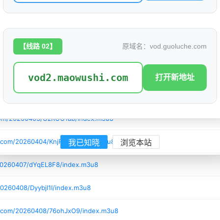
com/20260331/q7WKFkWq/index.m3u8
0260401/klQlCjYk/index.m3u8
【线路 02】
原域名：vod.guoluche.com
20260401/JQQZjyFh/index.m3u8
com/20260401/bWJadDfz/index.m3u8
vod2.maowushi.com
打开新地址
com/20260402/9YR9QyTe/index.m3u8
com/20260403/UzROO1ab/index.m3u8
i.com/20260404/KnjRRX9r/index.m3u8
我已知晓
浏览本站
20260407/dYqEL8F8/index.m3u8
0260408/DyybjI1I/index.m3u8
i.com/20260408/76ohJxO9/index.m3u8