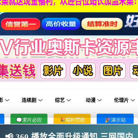
影
连续剧
综艺
动漫
伦理片
🗨求片必应
🎉福利赞助
🎉演示站
📢 360 播放全面升级通知 三网国内