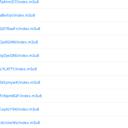
/TaAhmZi7/index.m3u8
Bvitiyt/index.m3u8
/Q076aaFn/index.m3u8
Op9GilWI/index.m3u8
/1qOjwS86/index.m3u8
Ll1LXf7Y/index.m3u8
/SIGymywK/index.m3u8
7/FcNpm8QF/index.m3u8
/Exq4zY94/index.m3u8
/ZdUxtwWz/index.m3u8