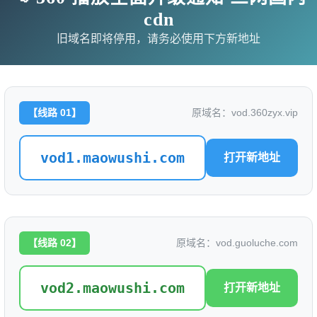
cdn
旧域名即将停用，请务必使用下方新地址
黑猫和魔女的课堂
评分: 0.0
别名：
【线路 01】
原域名：vod.360zyx.vip
是否完结：
0
vod1.maowushi.com
打开新地址
地区：
日本
类型：
语言：
日语
【线路 02】
原域名：vod.guoluche.com
标签：
导演：
龙轮直征
vod2.maowushi.com
打开新地址
主演：
本渡枫 / 岛崎信长 / 和泉风花 / 铃木实里 / 橘杏咲 