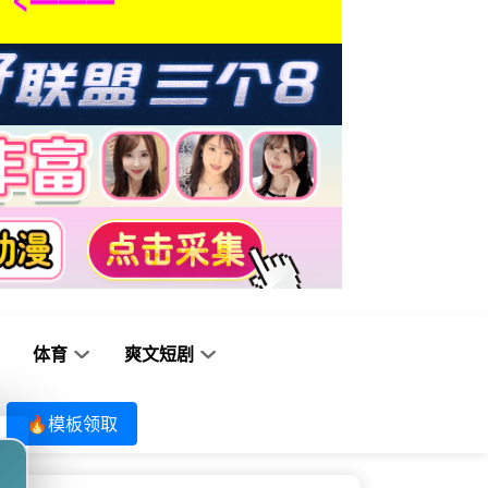
体育
爽文短剧
🔥模板领取