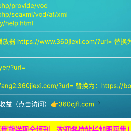
php/provide/vod
php/seaxml/vod/at/xml
/help.html
放器 https://www.360jiexi.com/?url= 替换为：
yer/?url=
ng2.360jiexi.com/?url= 替换为：https://bof
-->
收益（点击访问）👉
360cjfl.com