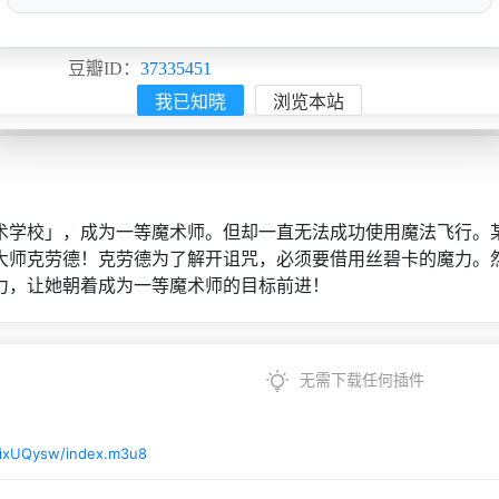
上映日期：
2026
豆瓣ID：
37335451
我已知晓
浏览本站
学校」，成为一等魔术师。但却一直无法成功使用魔法飞行。
大师克劳德！克劳德为了解开诅咒，必须要借用丝碧卡的魔力。
力，让她朝着成为一等魔术师的目标前进！
无需下载任何插件
lixUQysw/index.m3u8