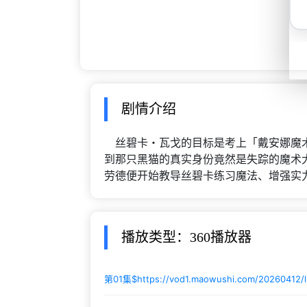
剧情介绍
丝碧卡・瓦戈的目标是考上「戴安娜魔术
到那只黑猫的真实身份竟然是失踪的魔术
劳德便开始教导丝碧卡练习魔法、增强实
播放类型：360播放器
第01集$
https://vod1.maowushi.com/20260412/