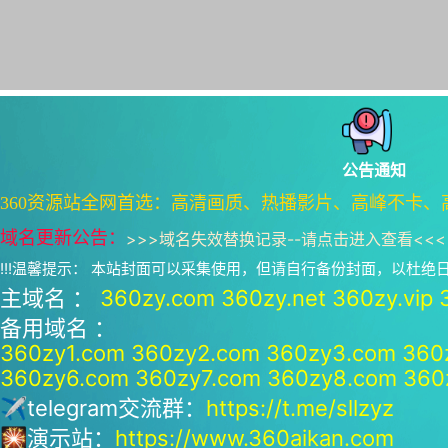
公告通知
360资源站全网首选：高清画质、热播影片、高峰不卡、
域名更新公告：
>>>
域名失效替换记录--请点击进入查看
<<<
!!!温馨提示： 本站封面可以采集使用，但请自行备份封面，以杜
主域名 ：
360zy.com
360zy.net
360zy.vip
备用域名 ：
360zy1.com
360zy2.com
360zy3.com
360
360zy6.com
360zy7.com
360zy8.com
360
✈telegram交流群：
https://t.me/sllzyz
🎇演示站：
https://www.360aikan.com