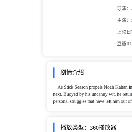
导演：
主演：
上映日
豆瓣I
剧情介绍
As Stick Season propels Noah Kahan into
next. Buoyed by his uncanny wit, he retur
personal struggles that have left him out o
播放类型：360播放器