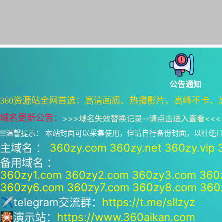
公告通知
360资源站全网首选：高清画质、热播影片、高峰不卡、
域名更新公告：
>>>
域名失效替换记录--请点击进入查看
<<<
!!!温馨提示： 本站封面可以采集使用，但请自行备份封面，以杜
主域名 ：
360zy.com
360zy.net
360zy.vip
备用域名 ：
360zy1.com
360zy2.com
360zy3.com
360
360zy6.com
360zy7.com
360zy8.com
360
✈telegram交流群：
https://t.me/sllzyz
🎇演示站：
https://www.360aikan.com