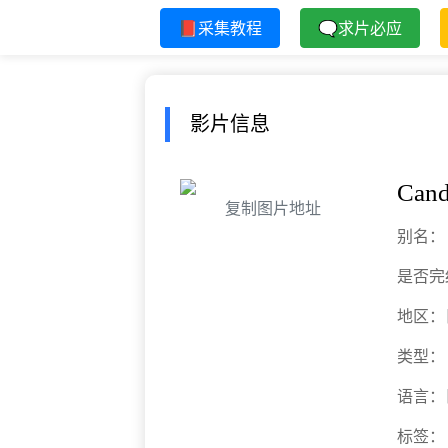
📕采集教程
🗨求片必应
影片信息
Cand
复制图片地址
别名：
是否完
地区：
类型：
语言：
标签：