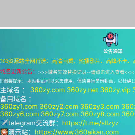
公告通知
360资源站全网首选：高清画质、热播影片、高峰不卡、
域名更新公告：
>>>
域名失效替换记录--请点击进入查看
<<<
!!!温馨提示： 本站封面可以采集使用，但请自行备份封面，以杜
主域名 ：
360zy.com
360zy.net
360zy.vip
备用域名 ：
360zy1.com
360zy2.com
360zy3.com
360
360zy6.com
360zy7.com
360zy8.com
360
✈telegram交流群：
https://t.me/sllzyz
🎇演示站：
https://www.360aikan.com