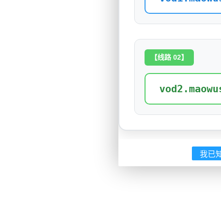
【线路 02】
vod2.maowu
我已