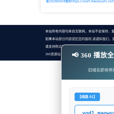
第20260504期$
https://vod1.maowushi.c
本站所有内容均来自互联网，本站不会保存、
如果本站部分内容侵犯您的版权,请通知我们，
请支持购买正版！反馈邮箱：
📢 360 
360资源站 Copyright ©2018-2023 All Rights Re
旧域名即将停
【线路 01】
vod1.maowu