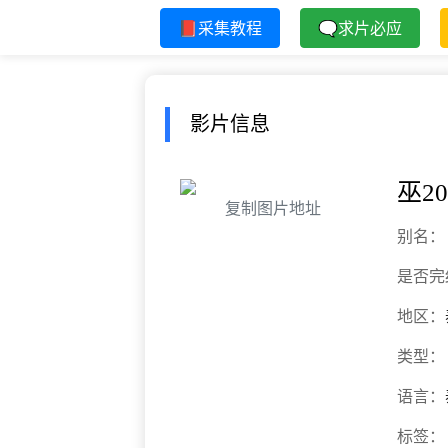
📕采集教程
🗨求片必应
影片信息
巫20
复制图片地址
别名：
是否完
地区：
类型：
语言：
标签：