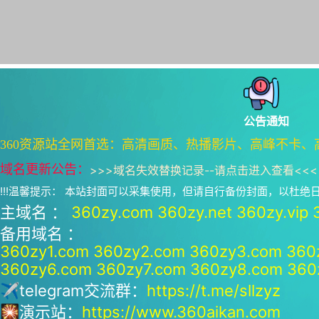
公告通知
360资源站全网首选：高清画质、热播影片、高峰不卡、
域名更新公告：
>>>
域名失效替换记录--请点击进入查看
<<<
!!!温馨提示： 本站封面可以采集使用，但请自行备份封面，以杜
主域名 ：
360zy.com
360zy.net
360zy.vip
备用域名 ：
360zy1.com
360zy2.com
360zy3.com
360
360zy6.com
360zy7.com
360zy8.com
360
✈telegram交流群：
https://t.me/sllzyz
🎇演示站：
https://www.360aikan.com