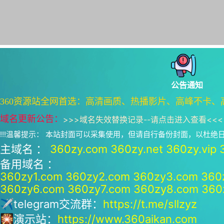
公告通知
360资源站全网首选：高清画质、热播影片、高峰不卡、
域名更新公告：
>>>
域名失效替换记录--请点击进入查看
<<<
!!!温馨提示： 本站封面可以采集使用，但请自行备份封面，以杜
主域名 ：
360zy.com
360zy.net
360zy.vip
备用域名 ：
360zy1.com
360zy2.com
360zy3.com
360
360zy6.com
360zy7.com
360zy8.com
360
✈telegram交流群：
https://t.me/sllzyz
🎇演示站：
https://www.360aikan.com