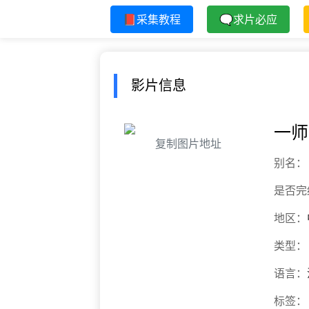
📕采集教程
🗨求片必应
影片信息
一师
复制图片地址
别名：
是否完
地区：
类型：
语言：
标签：