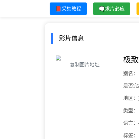
📕采集教程
🗨求片必应
影片信息
极致
复制图片地址
别名：
是否完
地区：
类型：
语言：
标签：