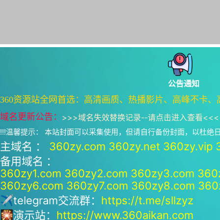
公告通知
360资源站全网首选：高清画质、热播影片、高峰不卡、
域名更新公告：
>>>
域名失效替换记录--请点击进入查看
<<<
!!!温馨提示： 本站封面可以采集使用，但请自行备份封面，以杜
主域名 ：
360zy.com
360zy.net
360zy.vip
备用域名 ：
360zy1.com
360zy2.com
360zy3.com
360
360zy6.com
360zy7.com
360zy8.com
360
✈telegram交流群：
https://t.me/sllzyz
🎇演示站：
https://www.360aikan.com