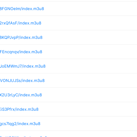
/8FGNOelm/index.m3u8
/2rxQfAsF/index.m3u8
/8KQPJvpP/index.m3u8
/FEncqnqv/index.m3u8
2/JoEMWmJ7/index.m3u8
2/VONJUJSs/index.m3u8
/X2U3rLyC/index.m3u8
EiS3Pfrx/index.m3u8
gcs7lqg2/index.m3u8