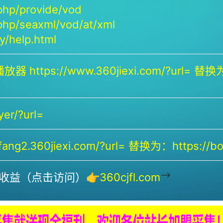
php/provide/vod
php/seaxml/vod/at/xml
/help.html
放器 https://www.360jiexi.com/?url= 替换为：
yer/?url=
ng2.360jiexi.com/?url= 替换为：https://bof
-->
收益（点击访问）👉
360cjfl.com