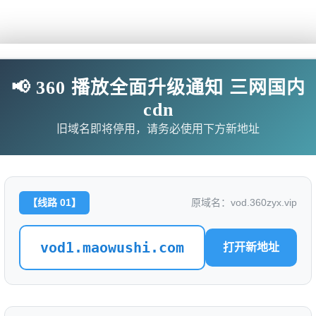
山神的新郎
评分: 0.0
📢 360 播放全面升级通知 三网国内
cdn
别名：
旧域名即将停用，请务必使用下方新地址
是否完结：
0
地区：
中国大陆
类型：
【线路 01】
原域名：vod.360zyx.vip
语言：
汉语普通话
vod1.maowushi.com
标签：
打开新地址
导演：
刘彬杰
主演：
肖雨 谭思源