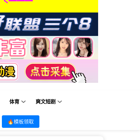
体育
爽文短剧
🔥模板领取