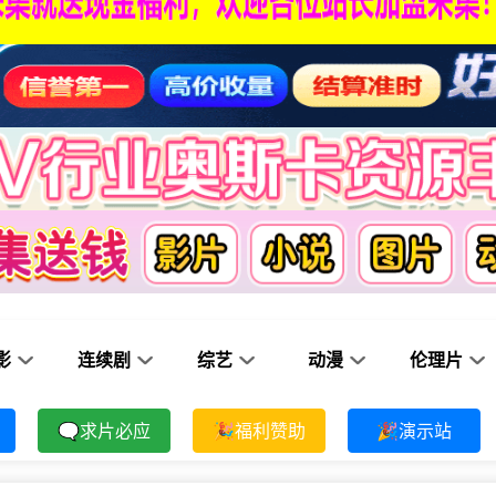
影
连续剧
综艺
动漫
伦理片
🗨求片必应
🎉福利赞助
🎉演示站