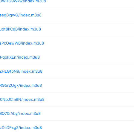
4/DwHG9Wkw/index.m3u8
/esgBIgwG/index.m3u8
/udt8kCqB/index.m3u8
5/sPcOewWB/index.m3u8
jPqokXEn/index.m3u8
/ZHLGfpN9/index.m3u8
/RG5rZUgk/index.m3u8
6/0NbJCm9N/index.m3u8
/BQ70rAby/index.m3u8
/zDaDFxg2/index.m3u8