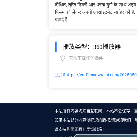
दीक्षित, तृप्ति डिमरी और धरना दुर्गा के साथ अह
फिल्म को लेकर अपनी एक्साइटमेंट जाहिर की है. 
बताई है.
播放类型：360播放器
无需下载任何插件
正片$
https://vod1.maowushi.com/202606
本站所有内容均来自互联网，本站不会保存、
如果本站部分内容侵犯您的版权,请通知我们，
请支持购买正版！反馈邮箱：