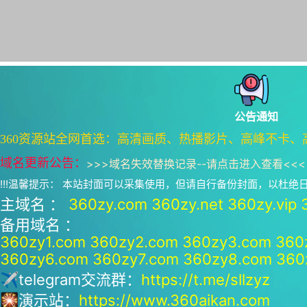
公告通知
360资源站全网首选：高清画质、热播影片、高峰不卡、
域名更新公告：
>>>
域名失效替换记录--请点击进入查看
<<<
!!!温馨提示： 本站封面可以采集使用，但请自行备份封面，以杜
主域名 ：
360zy.com
360zy.net
360zy.vip
备用域名 ：
360zy1.com
360zy2.com
360zy3.com
360
360zy6.com
360zy7.com
360zy8.com
360
✈telegram交流群：
https://t.me/sllzyz
🎇演示站：
https://www.360aikan.com