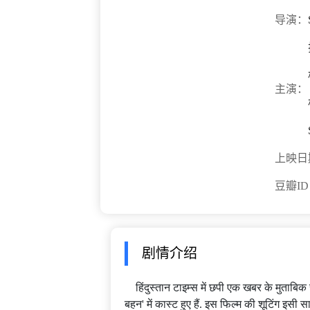
导演：
主演：
上映日
豆瓣I
剧情介绍
हिंदुस्तान टाइम्स में छपी एक खबर के मुताबिक र
बहन' में कास्ट हुए हैं. इस फिल्म की शूटिंग इसी साल 