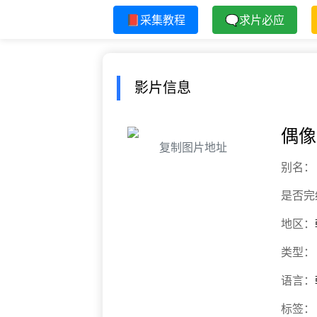
📕采集教程
🗨求片必应
影片信息
偶像
复制图片地址
别名：
是否完
地区：
类型：
语言：
标签：