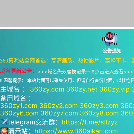
公告通知
360资源站全网首选：高清画质、热播影片、高峰不卡、
域名更新公告：
>>>
域名失效替换记录--请点击进入查看
<<<
!!!温馨提示： 本站封面可以采集使用，但请自行备份封面，以杜
主域名 ：
360zy.com
360zy.net
360zy.vip
备用域名 ：
360zy1.com
360zy2.com
360zy3.com
360
360zy6.com
360zy7.com
360zy8.com
360
✈telegram交流群：
https://t.me/sllzyz
🎇演示站：
https://www.360aikan.com