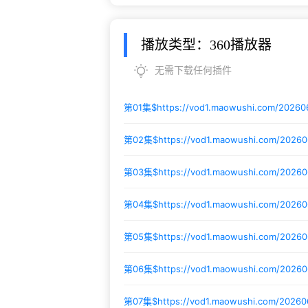
播放类型：360播放器
无需下载任何插件
第01集$
https://vod1.maowushi.com/2026
第02集$
https://vod1.maowushi.com/20260
第03集$
https://vod1.maowushi.com/2026
第04集$
https://vod1.maowushi.com/2026
第05集$
https://vod1.maowushi.com/2026
第06集$
https://vod1.maowushi.com/2026
第07集$
https://vod1.maowushi.com/20260