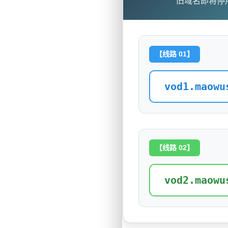
旧域名即将停
【线路 01】
vod1.maowu
【线路 02】
vod2.maowu