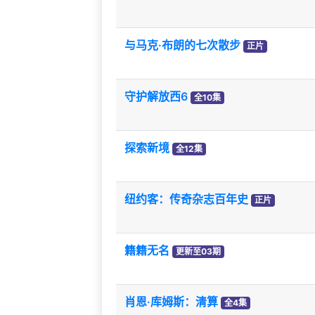
与马克·布朗的七次散步
正片
守护解放西6
全10集
探索新境
全12集
纽约客：传奇杂志百年史
正片
籍籍无名
更新至03期
肖恩·库姆斯：清算
全4集