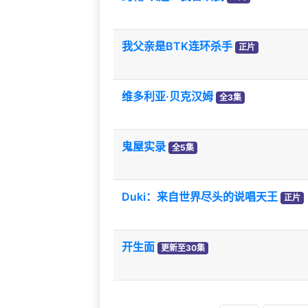
我父亲是BTK连环杀手
正片
维多利亚·贝克汉姆
全3集
鬼屋实录
全5集
Duki：来自世界尽头的说唱天王
正片
开生面
更新至30集