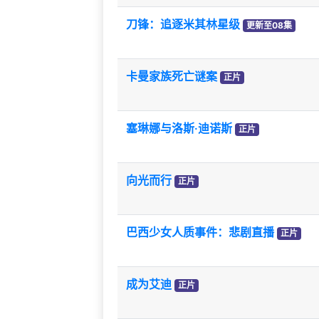
刀锋：追逐米其林星级
更新至08集
卡曼家族死亡谜案
正片
塞琳娜与洛斯·迪诺斯
正片
向光而行
正片
巴西少女人质事件：悲剧直播
正片
成为艾迪
正片