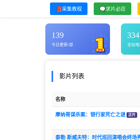
📕采集教程
🗨求片必应
139
334
今日更新/部
全站电
影片列表
名称
摩纳哥谋杀案：银行家死亡之谜
正片
泰勒·斯威夫特：时代巡回演唱会终场