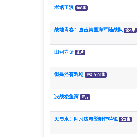
老馆正浪
全8集
战地青春：直击美国海军陆战队
全4集
山河为证
正片
但是还有戏剧
更新至01集
决战梭鱼湾
正片
火与水：阿凡达电影制作特辑
全2集