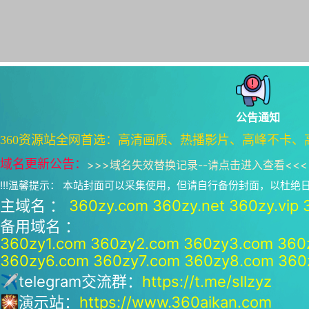
公告通知
360资源站全网首选：高清画质、热播影片、高峰不卡、
域名更新公告：
>>>
域名失效替换记录--请点击进入查看
<<<
!!!温馨提示： 本站封面可以采集使用，但请自行备份封面，以杜
主域名 ：
360zy.com
360zy.net
360zy.vip
备用域名 ：
360zy1.com
360zy2.com
360zy3.com
360
360zy6.com
360zy7.com
360zy8.com
360
✈telegram交流群：
https://t.me/sllzyz
🎇演示站：
https://www.360aikan.com