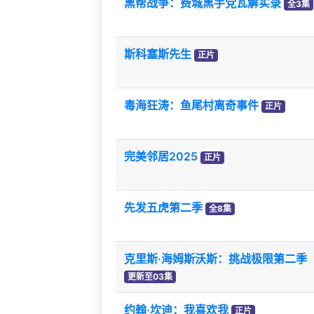
黑帮战争：费城黑手党瓦解实录
全3集
斯科塞斯先生
正片
毒海狂涛：鱼尾村离奇事件
正片
完美邻居2025
正片
先发五虎第二季
全8集
克里斯·海姆斯沃斯：挑战极限第二季
更新至03集
约翰·坎迪：我喜欢我
正片